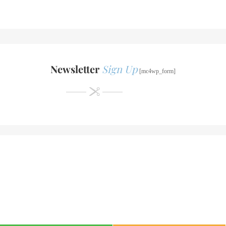
Newsletter
Sign Up
[mc4wp_form]