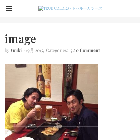
image
by
Yuuki
6 9月 2015
Categories:
0 Comment