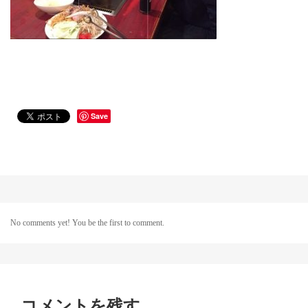
Save
No comments yet! You be the first to comment.
コメントを残す