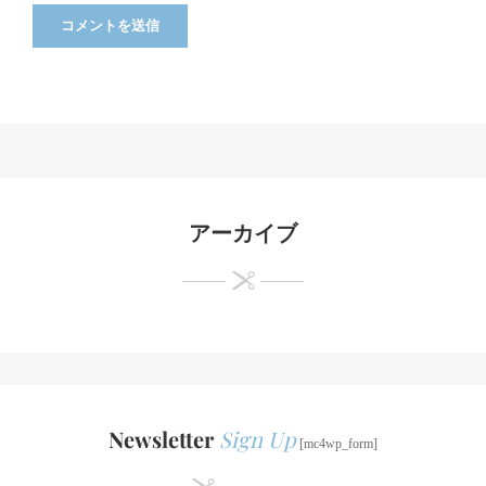
アーカイブ
Newsletter
Sign Up
[mc4wp_form]