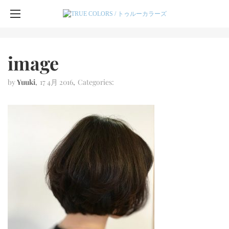
image
by
Yuuki
17 4月 2016
Categories: