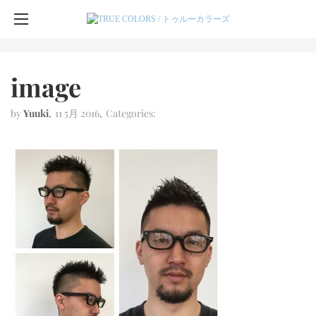
image
by
Yuuki
11 5月 2016
Categories: