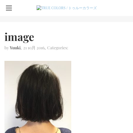
image
by
Yuuki
21 10月 2016
Categories: