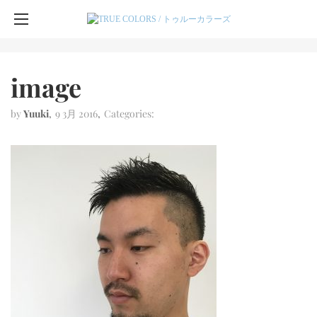
image
by
Yuuki
9 3月 2016
Categories: