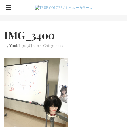
IMG_3400
by
Yuuki
30 3月 2017
Categories: