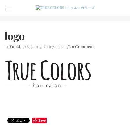
logo
by
Yuuki
31 8月 2015
Categories:
0 Comment
Save