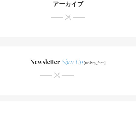
アーカイブ
Newsletter
Sign Up
[mc4wp_form]