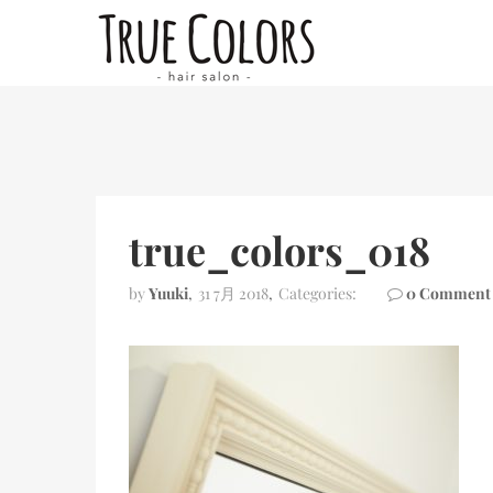
true_colors_018
by
Yuuki
31 7月 2018
Categories:
0 Comment